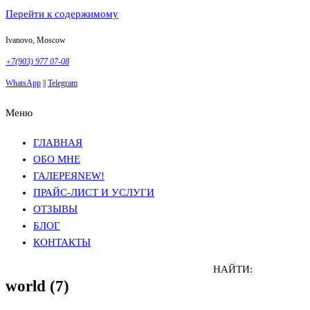
Перейти к содержимому
Ivanovo, Moscow
+7(903) 977 07-08
WhatsApp
||
Telegram
Меню
Фотосъемка в Москве
Анна Грачева
Фотосъемка в Москве
Анна Грачева
ГЛАВНАЯ
ОБО МНЕ
ГАЛЕРЕЯ
NEW!
ПРАЙС-ЛИСТ И УСЛУГИ
ОТЗЫВЫ
БЛОГ
КОНТАКТЫ
НАЙТИ:
world (7)