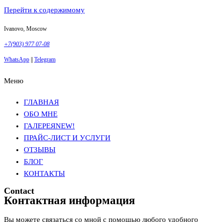
Перейти к содержимому
Ivanovo, Moscow
+7(903) 977 07-08
WhatsApp
||
Telegram
Меню
Фотосъемка в Москве
Анна Грачева
Фотосъемка в Москве
Анна Грачева
ГЛАВНАЯ
ОБО МНЕ
ГАЛЕРЕЯ
NEW!
ПРАЙС-ЛИСТ И УСЛУГИ
ОТЗЫВЫ
БЛОГ
КОНТАКТЫ
Contact
Контактная информация
Вы можете связаться со мной с помощью любого удобного