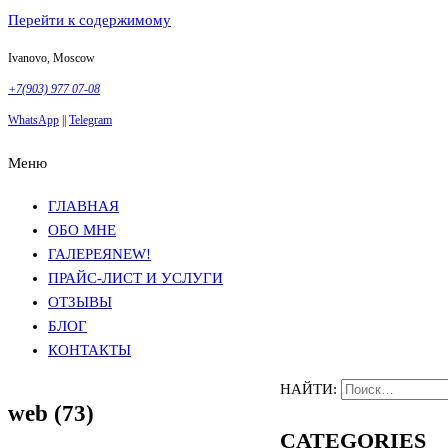
Перейти к содержимому
Ivanovo, Moscow
+7(903) 977 07-08
WhatsApp
||
Telegram
Меню
Фотосъемка в Москве
Анна Грачева
Фотосъемка в Москве
Анна Грачева
ГЛАВНАЯ
ОБО МНЕ
ГАЛЕРЕЯ
NEW!
ПРАЙС-ЛИСТ И УСЛУГИ
ОТЗЫВЫ
БЛОГ
КОНТАКТЫ
НАЙТИ:
web (73)
CATEGORIES