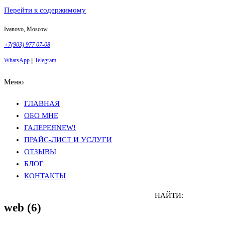
Перейти к содержимому
Ivanovo, Moscow
+7(903) 977 07-08
WhatsApp
||
Telegram
Меню
Фотосъемка в Москве
Анна Грачева
Фотосъемка в Москве
Анна Грачева
ГЛАВНАЯ
ОБО МНЕ
ГАЛЕРЕЯ
NEW!
ПРАЙС-ЛИСТ И УСЛУГИ
ОТЗЫВЫ
БЛОГ
КОНТАКТЫ
НАЙТИ:
web (6)