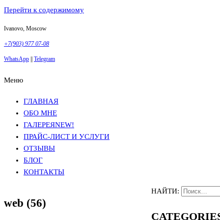
Перейти к содержимому
Ivanovo, Moscow
+7(903) 977 07-08
WhatsApp
||
Telegram
Меню
Фотосъемка в Москве
Анна Грачева
Фотосъемка в Москве
Анна Грачева
ГЛАВНАЯ
ОБО МНЕ
ГАЛЕРЕЯ
NEW!
ПРАЙС-ЛИСТ И УСЛУГИ
ОТЗЫВЫ
БЛОГ
КОНТАКТЫ
НАЙТИ:
web (56)
CATEGORIE