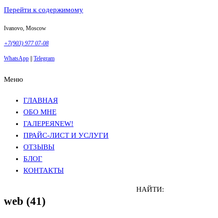
Перейти к содержимому
Ivanovo, Moscow
+7(903) 977 07-08
WhatsApp
||
Telegram
Меню
Фотосъемка в Москве
Анна Грачева
Фотосъемка в Москве
Анна Грачева
ГЛАВНАЯ
ОБО МНЕ
ГАЛЕРЕЯ
NEW!
ПРАЙС-ЛИСТ И УСЛУГИ
ОТЗЫВЫ
БЛОГ
КОНТАКТЫ
НАЙТИ:
web (41)