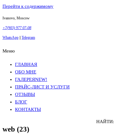
Перейти к содержимому
Ivanovo, Moscow
+7(903) 977 07-08
WhatsApp
||
Telegram
Меню
Фотосъемка в Москве
Анна Грачева
Фотосъемка в Москве
Анна Грачева
ГЛАВНАЯ
ОБО МНЕ
ГАЛЕРЕЯ
NEW!
ПРАЙС-ЛИСТ И УСЛУГИ
ОТЗЫВЫ
БЛОГ
КОНТАКТЫ
НАЙТИ:
web (23)