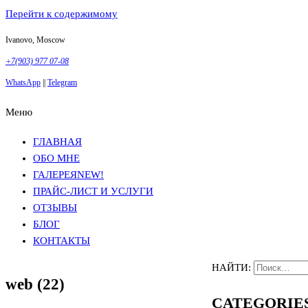
Перейти к содержимому
Ivanovo, Moscow
+7(903) 977 07-08
WhatsApp
||
Telegram
Меню
Фотосъемка в Москве
Анна Грачева
Фотосъемка в Москве
Анна Грачева
ГЛАВНАЯ
ОБО МНЕ
ГАЛЕРЕЯ
NEW!
ПРАЙС-ЛИСТ И УСЛУГИ
ОТЗЫВЫ
БЛОГ
КОНТАКТЫ
НАЙТИ:
web (22)
CATEGORIE