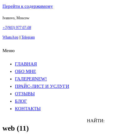
Перейти к содержимому
Ivanovo, Moscow
+7(903) 977 07-08
WhatsApp
||
Telegram
Меню
Фотосъемка в Москве
Анна Грачева
Фотосъемка в Москве
Анна Грачева
ГЛАВНАЯ
ОБО МНЕ
ГАЛЕРЕЯ
NEW!
ПРАЙС-ЛИСТ И УСЛУГИ
ОТЗЫВЫ
БЛОГ
КОНТАКТЫ
НАЙТИ:
web (11)