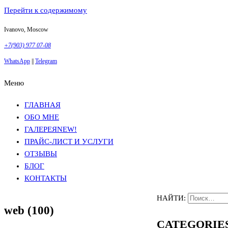
Перейти к содержимому
Ivanovo, Moscow
+7(903) 977 07-08
WhatsApp
||
Telegram
Меню
Фотосъемка в Москве
Анна Грачева
Фотосъемка в Москве
Анна Грачева
ГЛАВНАЯ
ОБО МНЕ
ГАЛЕРЕЯ
NEW!
ПРАЙС-ЛИСТ И УСЛУГИ
ОТЗЫВЫ
БЛОГ
КОНТАКТЫ
НАЙТИ:
web (100)
CATEGORIE