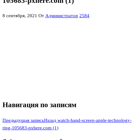
105683-pxhere.com (1)
8 сентября, 2021
От
Администратор
2584
Навигация по записям
Предыдущая запись
Назад
watch-hand-screen-apple-technology-
ring-105683-pxhere.com (1)