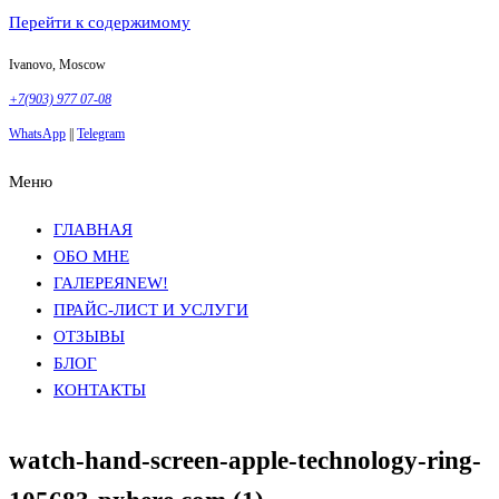
Перейти к содержимому
Ivanovo, Moscow
+7(903) 977 07-08
WhatsApp
||
Telegram
Меню
Фотосъемка в Москве
Анна Грачева
Фотосъемка в Москве
Анна Грачева
ГЛАВНАЯ
ОБО МНЕ
ГАЛЕРЕЯ
NEW!
ПРАЙС-ЛИСТ И УСЛУГИ
ОТЗЫВЫ
БЛОГ
КОНТАКТЫ
watch-hand-screen-apple-technology-ring-