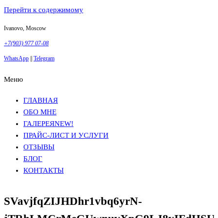
Перейти к содержимому
Ivanovo, Moscow
+7(903) 977 07-08
WhatsApp
||
Telegram
Меню
Фотосъемка в Москве
Анна Грачева
Фотосъемка в Москве
Анна Грачева
ГЛАВНАЯ
ОБО МНЕ
ГАЛЕРЕЯ
NEW!
ПРАЙС-ЛИСТ И УСЛУГИ
ОТЗЫВЫ
БЛОГ
КОНТАКТЫ
SVavjfqZIJHDhr1vbq6yrN-