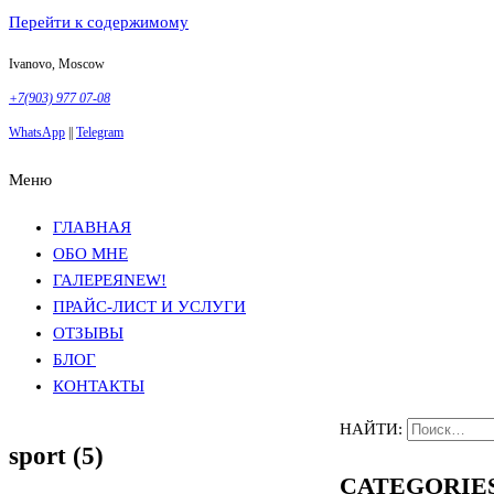
Перейти к содержимому
Ivanovo, Moscow
+7(903) 977 07-08
WhatsApp
||
Telegram
Меню
Фотосъемка в Москве
Анна Грачева
Фотосъемка в Москве
Анна Грачева
ГЛАВНАЯ
ОБО МНЕ
ГАЛЕРЕЯ
NEW!
ПРАЙС-ЛИСТ И УСЛУГИ
ОТЗЫВЫ
БЛОГ
КОНТАКТЫ
НАЙТИ:
sport (5)
CATEGORIE