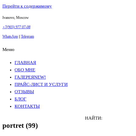
Перейти к содержимому
Ivanovo, Moscow
+7(903) 977 07-08
WhatsApp
||
Telegram
Меню
Фотосъемка в Москве
Анна Грачева
Фотосъемка в Москве
Анна Грачева
ГЛАВНАЯ
ОБО МНЕ
ГАЛЕРЕЯ
NEW!
ПРАЙС-ЛИСТ И УСЛУГИ
ОТЗЫВЫ
БЛОГ
КОНТАКТЫ
НАЙТИ:
portret (99)