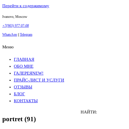
Перейти к содержимому
Ivanovo, Moscow
+7(903) 977 07-08
WhatsApp
||
Telegram
Меню
Фотосъемка в Москве
Анна Грачева
Фотосъемка в Москве
Анна Грачева
ГЛАВНАЯ
ОБО МНЕ
ГАЛЕРЕЯ
NEW!
ПРАЙС-ЛИСТ И УСЛУГИ
ОТЗЫВЫ
БЛОГ
КОНТАКТЫ
НАЙТИ:
portret (91)