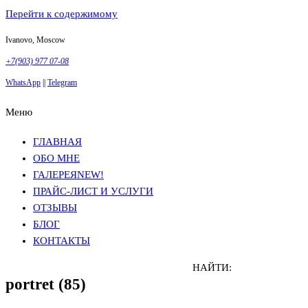
Перейти к содержимому
Ivanovo, Moscow
+7(903) 977 07-08
WhatsApp
||
Telegram
Меню
Фотосъемка в Москве
Анна Грачева
Фотосъемка в Москве
Анна Грачева
ГЛАВНАЯ
ОБО МНЕ
ГАЛЕРЕЯ
NEW!
ПРАЙС-ЛИСТ И УСЛУГИ
ОТЗЫВЫ
БЛОГ
КОНТАКТЫ
НАЙТИ:
portret (85)