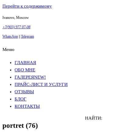
Перейти к содержимому
Ivanovo, Moscow
+7(903) 977 07-08
WhatsApp
||
Telegram
Меню
Фотосъемка в Москве
Анна Грачева
Фотосъемка в Москве
Анна Грачева
ГЛАВНАЯ
ОБО МНЕ
ГАЛЕРЕЯ
NEW!
ПРАЙС-ЛИСТ И УСЛУГИ
ОТЗЫВЫ
БЛОГ
КОНТАКТЫ
НАЙТИ:
portret (76)