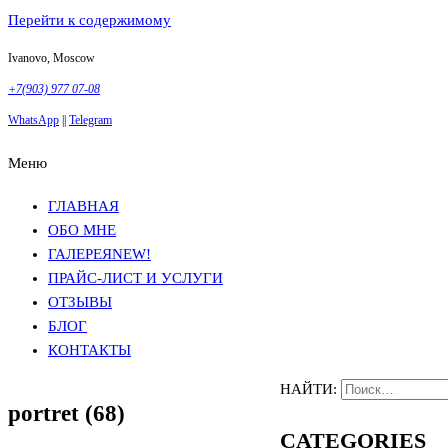
Перейти к содержимому
Ivanovo, Moscow
+7(903) 977 07-08
WhatsApp
||
Telegram
Меню
Фотосъемка в Москве
Анна Грачева
Фотосъемка в Москве
Анна Грачева
ГЛАВНАЯ
ОБО МНЕ
ГАЛЕРЕЯ
NEW!
ПРАЙС-ЛИСТ И УСЛУГИ
ОТЗЫВЫ
БЛОГ
КОНТАКТЫ
НАЙТИ:
portret (68)
CATEGORIES