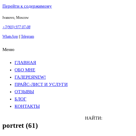
Перейти к содержимому
Ivanovo, Moscow
+7(903) 977 07-08
WhatsApp
||
Telegram
Меню
Фотосъемка в Москве
Анна Грачева
Фотосъемка в Москве
Анна Грачева
ГЛАВНАЯ
ОБО МНЕ
ГАЛЕРЕЯ
NEW!
ПРАЙС-ЛИСТ И УСЛУГИ
ОТЗЫВЫ
БЛОГ
КОНТАКТЫ
НАЙТИ:
portret (61)