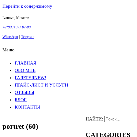
Перейти к содержимому
Ivanovo, Moscow
+7(903) 977 07-08
WhatsApp
||
Telegram
Меню
Фотосъемка в Москве
Анна Грачева
Фотосъемка в Москве
Анна Грачева
ГЛАВНАЯ
ОБО МНЕ
ГАЛЕРЕЯ
NEW!
ПРАЙС-ЛИСТ И УСЛУГИ
ОТЗЫВЫ
БЛОГ
КОНТАКТЫ
НАЙТИ:
portret (60)
CATEGORIES