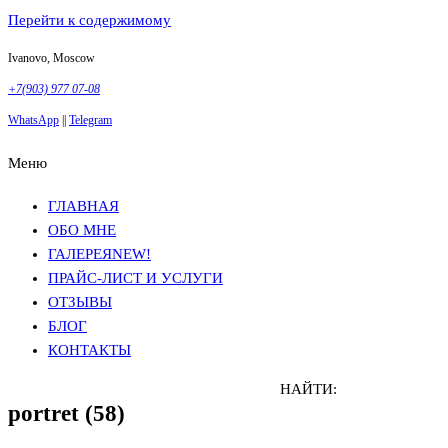
Перейти к содержимому
Ivanovo, Moscow
+7(903) 977 07-08
WhatsApp
||
Telegram
Меню
Фотосъемка в Москве
Анна Грачева
Фотосъемка в Москве
Анна Грачева
ГЛАВНАЯ
ОБО МНЕ
ГАЛЕРЕЯ
NEW!
ПРАЙС-ЛИСТ И УСЛУГИ
ОТЗЫВЫ
БЛОГ
КОНТАКТЫ
НАЙТИ:
portret (58)