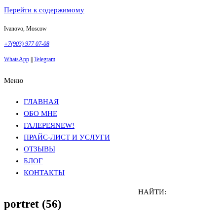
Перейти к содержимому
Ivanovo, Moscow
+7(903) 977 07-08
WhatsApp
||
Telegram
Меню
Фотосъемка в Москве
Анна Грачева
Фотосъемка в Москве
Анна Грачева
ГЛАВНАЯ
ОБО МНЕ
ГАЛЕРЕЯ
NEW!
ПРАЙС-ЛИСТ И УСЛУГИ
ОТЗЫВЫ
БЛОГ
КОНТАКТЫ
НАЙТИ:
portret (56)