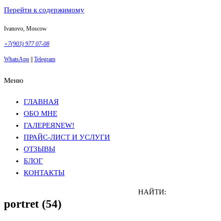
Перейти к содержимому
Ivanovo, Moscow
+7(903) 977 07-08
WhatsApp
||
Telegram
Меню
Фотосъемка в Москве
Анна Грачева
Фотосъемка в Москве
Анна Грачева
ГЛАВНАЯ
ОБО МНЕ
ГАЛЕРЕЯ
NEW!
ПРАЙС-ЛИСТ И УСЛУГИ
ОТЗЫВЫ
БЛОГ
КОНТАКТЫ
НАЙТИ:
portret (54)