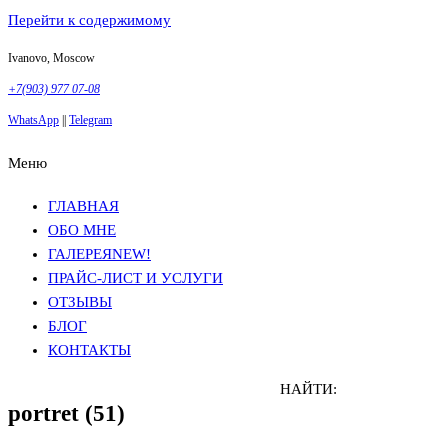
Перейти к содержимому
Ivanovo, Moscow
+7(903) 977 07-08
WhatsApp
||
Telegram
Меню
Фотосъемка в Москве
Анна Грачева
Фотосъемка в Москве
Анна Грачева
ГЛАВНАЯ
ОБО МНЕ
ГАЛЕРЕЯ
NEW!
ПРАЙС-ЛИСТ И УСЛУГИ
ОТЗЫВЫ
БЛОГ
КОНТАКТЫ
НАЙТИ:
portret (51)