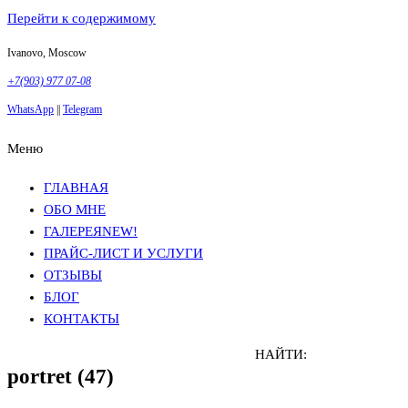
Перейти к содержимому
Ivanovo, Moscow
+7(903) 977 07-08
WhatsApp
||
Telegram
Меню
Фотосъемка в Москве
Анна Грачева
Фотосъемка в Москве
Анна Грачева
ГЛАВНАЯ
ОБО МНЕ
ГАЛЕРЕЯ
NEW!
ПРАЙС-ЛИСТ И УСЛУГИ
ОТЗЫВЫ
БЛОГ
КОНТАКТЫ
НАЙТИ:
portret (47)