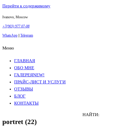
Перейти к содержимому
Ivanovo, Moscow
+7(903) 977 07-08
WhatsApp
||
Telegram
Меню
Фотосъемка в Москве
Анна Грачева
Фотосъемка в Москве
Анна Грачева
ГЛАВНАЯ
ОБО МНЕ
ГАЛЕРЕЯ
NEW!
ПРАЙС-ЛИСТ И УСЛУГИ
ОТЗЫВЫ
БЛОГ
КОНТАКТЫ
НАЙТИ:
portret (22)