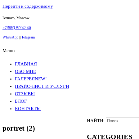
Перейти к содержимому
Ivanovo, Moscow
+7(903) 977 07-08
WhatsApp
||
Telegram
Меню
Фотосъемка в Москве
Анна Грачева
Фотосъемка в Москве
Анна Грачева
ГЛАВНАЯ
ОБО МНЕ
ГАЛЕРЕЯ
NEW!
ПРАЙС-ЛИСТ И УСЛУГИ
ОТЗЫВЫ
БЛОГ
КОНТАКТЫ
НАЙТИ:
portret (2)
CATEGORIES