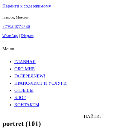
Перейти к содержимому
Ivanovo, Moscow
+7(903) 977 07-08
WhatsApp
||
Telegram
Меню
Фотосъемка в Москве
Анна Грачева
Фотосъемка в Москве
Анна Грачева
ГЛАВНАЯ
ОБО МНЕ
ГАЛЕРЕЯ
NEW!
ПРАЙС-ЛИСТ И УСЛУГИ
ОТЗЫВЫ
БЛОГ
КОНТАКТЫ
НАЙТИ:
portret (101)