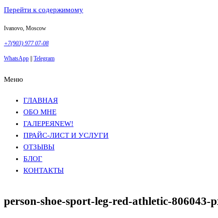
Перейти к содержимому
Ivanovo, Moscow
+7(903) 977 07-08
WhatsApp
||
Telegram
Меню
Фотосъемка в Москве
Анна Грачева
Фотосъемка в Москве
Анна Грачева
ГЛАВНАЯ
ОБО МНЕ
ГАЛЕРЕЯ
NEW!
ПРАЙС-ЛИСТ И УСЛУГИ
ОТЗЫВЫ
БЛОГ
КОНТАКТЫ
person-shoe-sport-leg-red-athletic-806043-