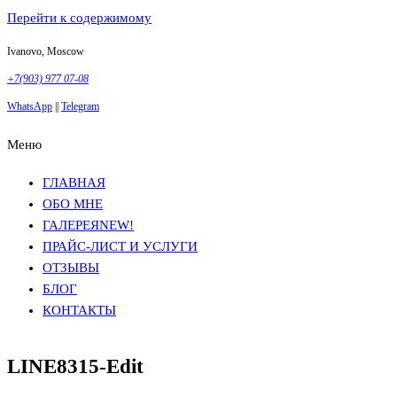
Перейти к содержимому
Ivanovo, Moscow
+7(903) 977 07-08
WhatsApp
||
Telegram
Меню
Фотосъемка в Москве
Анна Грачева
Фотосъемка в Москве
Анна Грачева
ГЛАВНАЯ
ОБО МНЕ
ГАЛЕРЕЯ
NEW!
ПРАЙС-ЛИСТ И УСЛУГИ
ОТЗЫВЫ
БЛОГ
КОНТАКТЫ
LINE8315-Edit