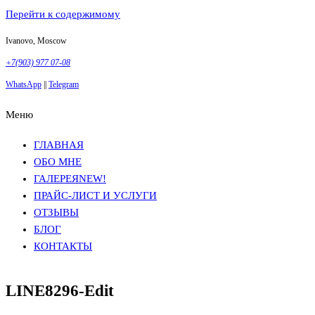
Перейти к содержимому
Ivanovo, Moscow
+7(903) 977 07-08
WhatsApp
||
Telegram
Меню
Фотосъемка в Москве
Анна Грачева
Фотосъемка в Москве
Анна Грачева
ГЛАВНАЯ
ОБО МНЕ
ГАЛЕРЕЯ
NEW!
ПРАЙС-ЛИСТ И УСЛУГИ
ОТЗЫВЫ
БЛОГ
КОНТАКТЫ
LINE8296-Edit