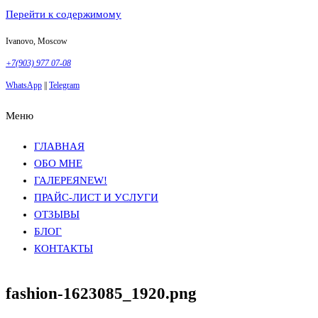
Перейти к содержимому
Ivanovo, Moscow
+7(903) 977 07-08
WhatsApp
||
Telegram
Меню
Фотосъемка в Москве
Анна Грачева
Фотосъемка в Москве
Анна Грачева
ГЛАВНАЯ
ОБО МНЕ
ГАЛЕРЕЯ
NEW!
ПРАЙС-ЛИСТ И УСЛУГИ
ОТЗЫВЫ
БЛОГ
КОНТАКТЫ
fashion-1623085_1920.png