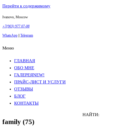
Перейти к содержимому
Ivanovo, Moscow
+7(903) 977 07-08
WhatsApp
||
Telegram
Меню
Фотосъемка в Москве
Анна Грачева
Фотосъемка в Москве
Анна Грачева
ГЛАВНАЯ
ОБО МНЕ
ГАЛЕРЕЯ
NEW!
ПРАЙС-ЛИСТ И УСЛУГИ
ОТЗЫВЫ
БЛОГ
КОНТАКТЫ
НАЙТИ:
family (75)