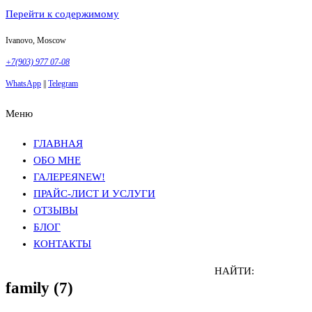
Перейти к содержимому
Ivanovo, Moscow
+7(903) 977 07-08
WhatsApp
||
Telegram
Меню
Фотосъемка в Москве
Анна Грачева
Фотосъемка в Москве
Анна Грачева
ГЛАВНАЯ
ОБО МНЕ
ГАЛЕРЕЯ
NEW!
ПРАЙС-ЛИСТ И УСЛУГИ
ОТЗЫВЫ
БЛОГ
КОНТАКТЫ
НАЙТИ:
family (7)