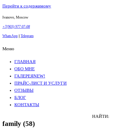
Перейти к содержимому
Ivanovo, Moscow
+7(903) 977 07-08
WhatsApp
||
Telegram
Меню
Фотосъемка в Москве
Анна Грачева
Фотосъемка в Москве
Анна Грачева
ГЛАВНАЯ
ОБО МНЕ
ГАЛЕРЕЯ
NEW!
ПРАЙС-ЛИСТ И УСЛУГИ
ОТЗЫВЫ
БЛОГ
КОНТАКТЫ
НАЙТИ:
family (58)