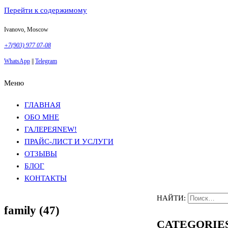
Перейти к содержимому
Ivanovo, Moscow
+7(903) 977 07-08
WhatsApp
||
Telegram
Меню
Фотосъемка в Москве
Анна Грачева
Фотосъемка в Москве
Анна Грачева
ГЛАВНАЯ
ОБО МНЕ
ГАЛЕРЕЯ
NEW!
ПРАЙС-ЛИСТ И УСЛУГИ
ОТЗЫВЫ
БЛОГ
КОНТАКТЫ
НАЙТИ:
family (47)
CATEGORIE