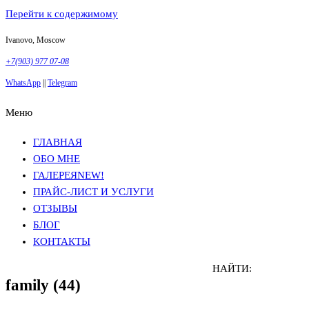
Перейти к содержимому
Ivanovo, Moscow
+7(903) 977 07-08
WhatsApp
||
Telegram
Меню
Фотосъемка в Москве
Анна Грачева
Фотосъемка в Москве
Анна Грачева
ГЛАВНАЯ
ОБО МНЕ
ГАЛЕРЕЯ
NEW!
ПРАЙС-ЛИСТ И УСЛУГИ
ОТЗЫВЫ
БЛОГ
КОНТАКТЫ
НАЙТИ:
family (44)