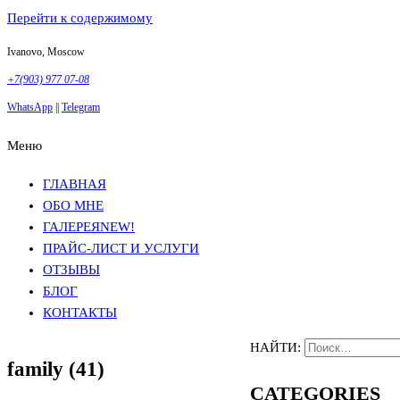
Перейти к содержимому
Ivanovo, Moscow
+7(903) 977 07-08
WhatsApp
||
Telegram
Меню
Фотосъемка в Москве
Анна Грачева
Фотосъемка в Москве
Анна Грачева
ГЛАВНАЯ
ОБО МНЕ
ГАЛЕРЕЯ
NEW!
ПРАЙС-ЛИСТ И УСЛУГИ
ОТЗЫВЫ
БЛОГ
КОНТАКТЫ
НАЙТИ:
family (41)
CATEGORIES