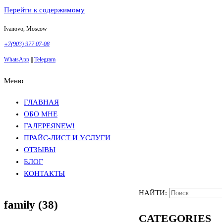
Перейти к содержимому
Ivanovo, Moscow
+7(903) 977 07-08
WhatsApp
||
Telegram
Меню
Фотосъемка в Москве
Анна Грачева
Фотосъемка в Москве
Анна Грачева
ГЛАВНАЯ
ОБО МНЕ
ГАЛЕРЕЯ
NEW!
ПРАЙС-ЛИСТ И УСЛУГИ
ОТЗЫВЫ
БЛОГ
КОНТАКТЫ
НАЙТИ:
family (38)
CATEGORIES