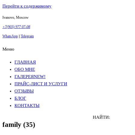
Перейти к содержимому
Ivanovo, Moscow
+7(903) 977 07-08
WhatsApp
||
Telegram
Меню
Фотосъемка в Москве
Анна Грачева
Фотосъемка в Москве
Анна Грачева
ГЛАВНАЯ
ОБО МНЕ
ГАЛЕРЕЯ
NEW!
ПРАЙС-ЛИСТ И УСЛУГИ
ОТЗЫВЫ
БЛОГ
КОНТАКТЫ
НАЙТИ:
family (35)