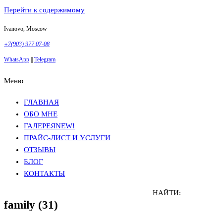
Перейти к содержимому
Ivanovo, Moscow
+7(903) 977 07-08
WhatsApp
||
Telegram
Меню
Фотосъемка в Москве
Анна Грачева
Фотосъемка в Москве
Анна Грачева
ГЛАВНАЯ
ОБО МНЕ
ГАЛЕРЕЯ
NEW!
ПРАЙС-ЛИСТ И УСЛУГИ
ОТЗЫВЫ
БЛОГ
КОНТАКТЫ
НАЙТИ:
family (31)