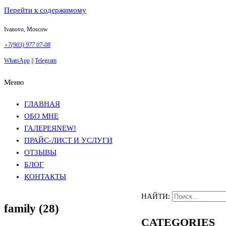
Перейти к содержимому
Ivanovo, Moscow
+7(903) 977 07-08
WhatsApp
||
Telegram
Меню
Фотосъемка в Москве
Анна Грачева
Фотосъемка в Москве
Анна Грачева
ГЛАВНАЯ
ОБО МНЕ
ГАЛЕРЕЯ
NEW!
ПРАЙС-ЛИСТ И УСЛУГИ
ОТЗЫВЫ
БЛОГ
КОНТАКТЫ
НАЙТИ:
family (28)
CATEGORIES