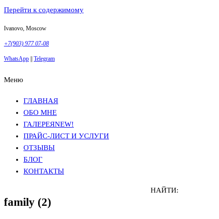
Перейти к содержимому
Ivanovo, Moscow
+7(903) 977 07-08
WhatsApp
||
Telegram
Меню
Фотосъемка в Москве
Анна Грачева
Фотосъемка в Москве
Анна Грачева
ГЛАВНАЯ
ОБО МНЕ
ГАЛЕРЕЯ
NEW!
ПРАЙС-ЛИСТ И УСЛУГИ
ОТЗЫВЫ
БЛОГ
КОНТАКТЫ
НАЙТИ:
family (2)