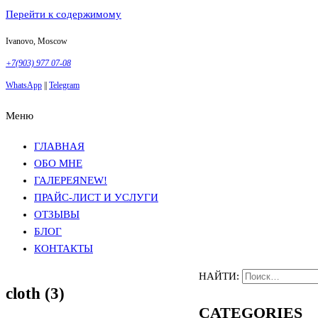
Перейти к содержимому
Ivanovo, Moscow
+7(903) 977 07-08
WhatsApp
||
Telegram
Меню
Фотосъемка в Москве
Анна Грачева
Фотосъемка в Москве
Анна Грачева
ГЛАВНАЯ
ОБО МНЕ
ГАЛЕРЕЯ
NEW!
ПРАЙС-ЛИСТ И УСЛУГИ
ОТЗЫВЫ
БЛОГ
КОНТАКТЫ
НАЙТИ:
cloth (3)
CATEGORIES