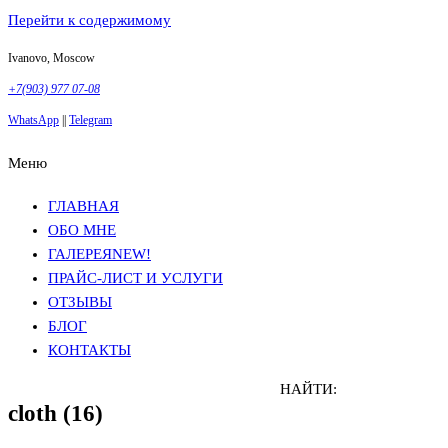
Перейти к содержимому
Ivanovo, Moscow
+7(903) 977 07-08
WhatsApp
||
Telegram
Меню
Фотосъемка в Москве
Анна Грачева
Фотосъемка в Москве
Анна Грачева
ГЛАВНАЯ
ОБО МНЕ
ГАЛЕРЕЯ
NEW!
ПРАЙС-ЛИСТ И УСЛУГИ
ОТЗЫВЫ
БЛОГ
КОНТАКТЫ
НАЙТИ:
cloth (16)