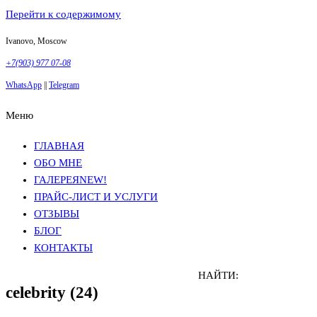
Перейти к содержимому
Ivanovo, Moscow
+7(903) 977 07-08
WhatsApp
||
Telegram
Меню
Фотосъемка в Москве
Анна Грачева
Фотосъемка в Москве
Анна Грачева
ГЛАВНАЯ
ОБО МНЕ
ГАЛЕРЕЯ
NEW!
ПРАЙС-ЛИСТ И УСЛУГИ
ОТЗЫВЫ
БЛОГ
КОНТАКТЫ
НАЙТИ:
celebrity (24)