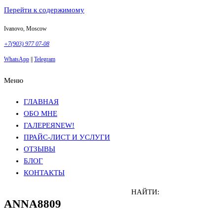
Перейти к содержимому
Ivanovo, Moscow
+7(903) 977 07-08
WhatsApp
||
Telegram
Меню
Фотосъемка в Москве
Анна Грачева
Фотосъемка в Москве
Анна Грачева
ГЛАВНАЯ
ОБО МНЕ
ГАЛЕРЕЯ
NEW!
ПРАЙС-ЛИСТ И УСЛУГИ
ОТЗЫВЫ
БЛОГ
КОНТАКТЫ
НАЙТИ:
ANNA8809