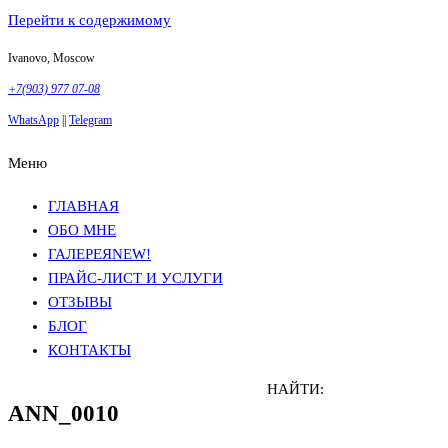
Перейти к содержимому
Ivanovo, Moscow
+7(903) 977 07-08
WhatsApp
||
Telegram
Меню
Фотосъемка в Москве
Анна Грачева
Фотосъемка в Москве
Анна Грачева
ГЛАВНАЯ
ОБО МНЕ
ГАЛЕРЕЯ
NEW!
ПРАЙС-ЛИСТ И УСЛУГИ
ОТЗЫВЫ
БЛОГ
КОНТАКТЫ
НАЙТИ:
ANN_0010