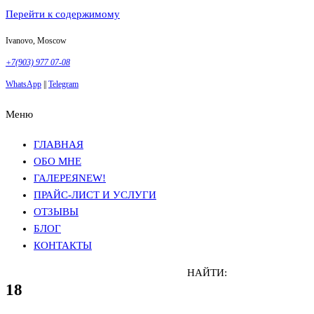
Перейти к содержимому
Ivanovo, Moscow
+7(903) 977 07-08
WhatsApp
||
Telegram
Меню
Фотосъемка в Москве
Анна Грачева
Фотосъемка в Москве
Анна Грачева
ГЛАВНАЯ
ОБО МНЕ
ГАЛЕРЕЯ
NEW!
ПРАЙС-ЛИСТ И УСЛУГИ
ОТЗЫВЫ
БЛОГ
КОНТАКТЫ
НАЙТИ:
18