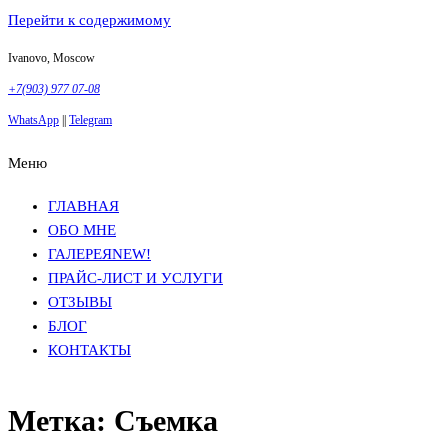
Перейти к содержимому
Ivanovo, Moscow
+7(903) 977 07-08
WhatsApp
||
Telegram
Меню
Фотосъемка в Москве
Анна Грачева
Фотосъемка в Москве
Анна Грачева
ГЛАВНАЯ
ОБО МНЕ
ГАЛЕРЕЯ
NEW!
ПРАЙС-ЛИСТ И УСЛУГИ
ОТЗЫВЫ
БЛОГ
КОНТАКТЫ
Метка:
Съемка